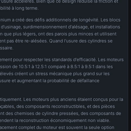
'usure accélérés. Bien que ce design réduise la friction et
bilité à long terme.
inium a créé des défis additionnels de longévité. Les blocs
 d'usinage, surdimensionnement d'alésage, et installations
 que plus légers, ont des parois plus minces et utilisent
nt pas être re-alésées. Quand l'usure des cylindres se
ssaire.
ent pour respecter les standards d'efficacité. Les moteurs
on de 10.5:1 à 12.5:1 comparé à 8.5:1 à 9.5:1 dans les
élevés créent un stress mécanique plus grand sur les
'usure et augmentant la probabilité de défaillance
tiquement. Les moteurs plus anciens étaient conçus pour la
açables, des composants reconstructibles, et des pièces
ent des chemises de cylindre pressées, des composants de
i rendent la reconstruction économiquement non viable.
acement complet du moteur est souvent la seule option