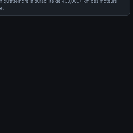
en qu'atteindre la durabilité de 400,000+ km des moteurs
e.